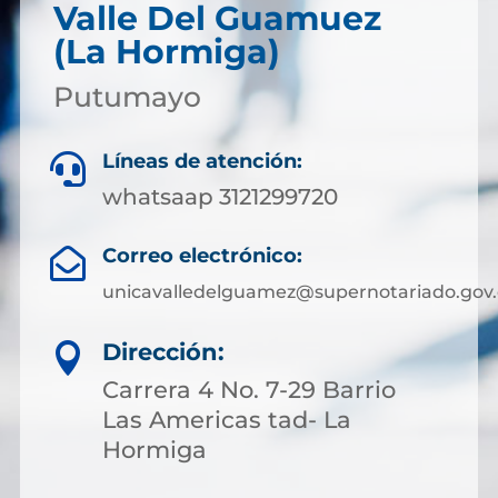
Valle Del Guamuez
(La Hormiga)
Putumayo
Líneas de atención:

whatsaap 3121299720
Correo electrónico:

unicavalledelguamez@supernotariado.gov.
Dirección:

Carrera 4 No. 7-29 Barrio
Las Americas tad- La
Hormiga