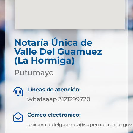
Notaría Única de
Valle Del Guamuez
(La Hormiga)
Putumayo
Líneas de atención:

whatsaap 3121299720
Correo electrónico:

unicavalledelguamez@supernotariado.gov.