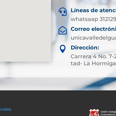
Líneas de atenc

whatsaap 31212
Correo electrón

unicavalledelg
Dirección:

Carrera 4 No. 7-
tad- La Hormig
onales