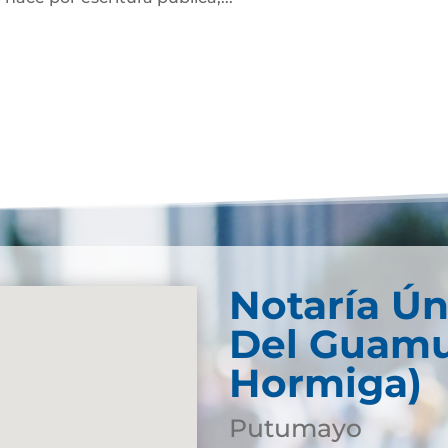
Notaría Ún
Del Guamu
Hormiga)
Putumayo