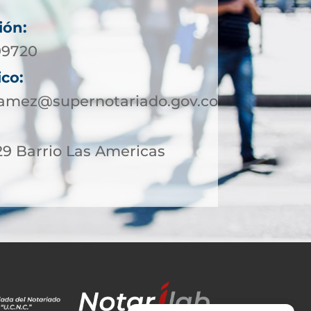
ión:
99720
ico:
uamez@supernotariado.gov.co
29 Barrio Las Americas
a