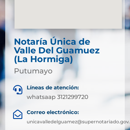
Notaría Única de
Valle Del Guamuez
(La Hormiga)
Putumayo
Líneas de atención:

whatsaap 3121299720
Correo electrónico:

unicavalledelguamez@supernotariado.gov.