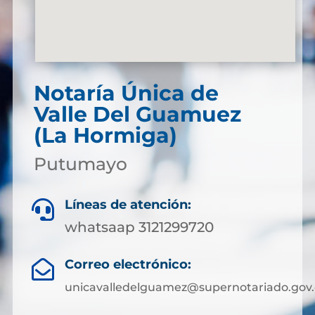
Notaría Única de
Valle Del Guamuez
(La Hormiga)
Putumayo
Líneas de atención:

whatsaap 3121299720
Correo electrónico:

unicavalledelguamez@supernotariado.gov.