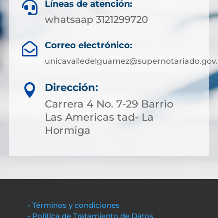
Líneas de atención:

whatsaap 3121299720
Correo electrónico:

unicavalledelguamez@supernotariado.gov.
Dirección:

Carrera 4 No. 7-29 Barrio
Las Americas tad- La
Hormiga
• Términos y condiciones
• Política de Tratamiento de Datos